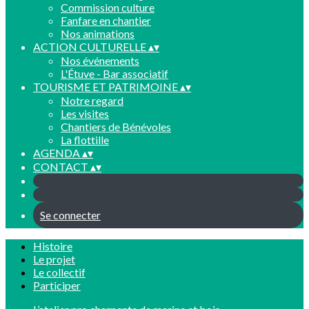
Commission culture
Fanfare en chantier
Nos animations
ACTION CULTURELLE
▴
▾
Nos événements
L'Étuve - Bar associatif
TOURISME ET PATRIMOINE
▴
▾
Notre regard
Les visites
Chantiers de Bénévoles
La flottille
AGENDA
▴
▾
CONTACT
▴
▾
Se connecter
Histoire
Le projet
Le collectif
Participer