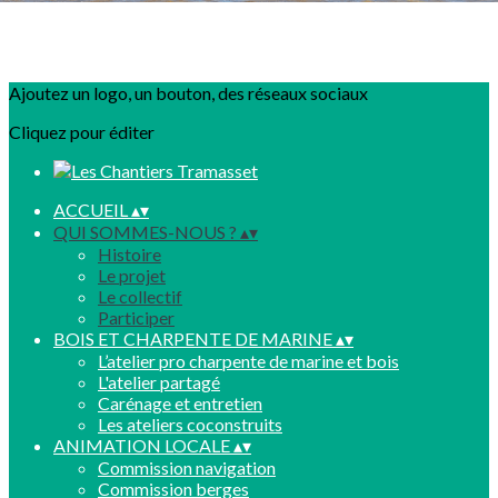
Ajoutez un logo, un bouton, des réseaux sociaux
Cliquez pour éditer
ACCUEIL
▴
▾
QUI SOMMES-NOUS ?
▴
▾
Histoire
Le projet
Le collectif
Participer
BOIS ET CHARPENTE DE MARINE
▴
▾
L’atelier pro charpente de marine et bois
L'atelier partagé
Carénage et entretien
Les ateliers coconstruits
ANIMATION LOCALE
▴
▾
Commission navigation
Commission berges