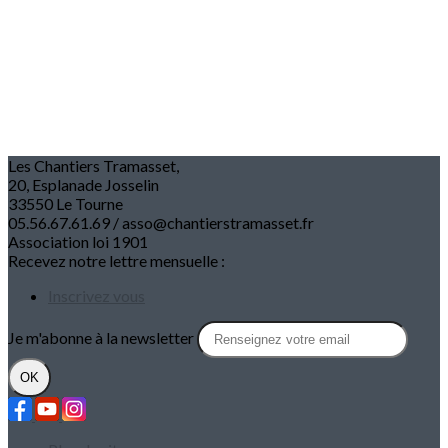
Les Chantiers Tramasset,
20, Esplanade Josselin
33550 Le Tourne
05.56.67.61.69 / asso@chantierstramasset.fr
Association loi 1901
Recevez notre lettre mensuelle :
Inscrivez vous
Je m'abonne à la newsletter
OK