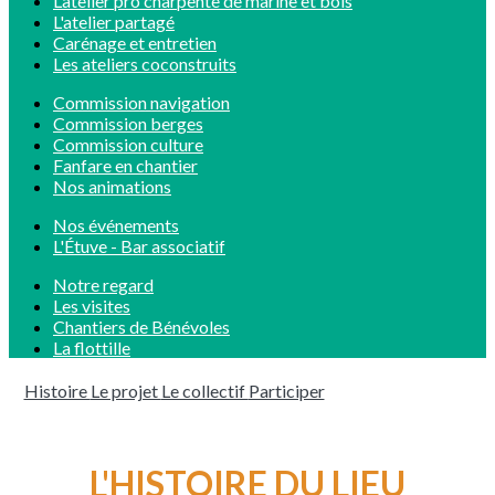
L’atelier pro charpente de marine et bois
L'atelier partagé
Carénage et entretien
Les ateliers coconstruits
Commission navigation
Commission berges
Commission culture
Fanfare en chantier
Nos animations
Nos événements
L'Étuve - Bar associatif
Notre regard
Les visites
Chantiers de Bénévoles
La flottille
Histoire
Le projet
Le collectif
Participer
L'HISTOIRE DU LIEU