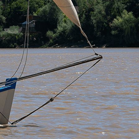
Exporter les lignes sélectionnées
Exporter toutes les colonnes
Exporter uniquement les colonnes affichées
Menu
<
>
Histoire
Le projet
Le collectif
Participer
?>
Images de la page d'accueil
Cliquez pour éditer