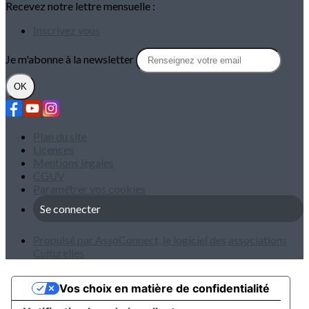
Recevez notre lettre mensuelle :
Inscrivez vous
Je m'abonne à la newsletter
OK
Plan du site
Licences
Mentions légales
CGUV
Paramétrer vos cookies
Se connecter
Propulsé par AssoConnect, le logiciel des associations
Culturelles
Vos choix en matière de confidentialité