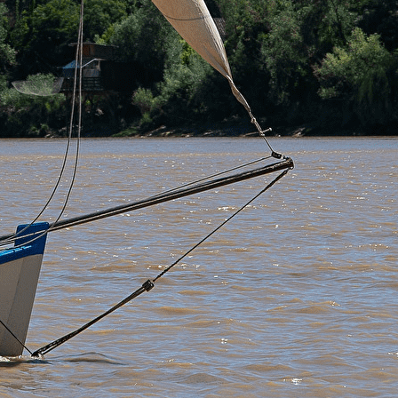
Exporter les lignes sélectionnées
Exporter toutes les colonnes
Exporter uniquement les colonnes affichées
Menu
<
>
Commission navigation
Commission berges
Commission culture
Fanfare en chantier
Nos animations
?>
Images de la page d'accueil
Cliquez pour éditer