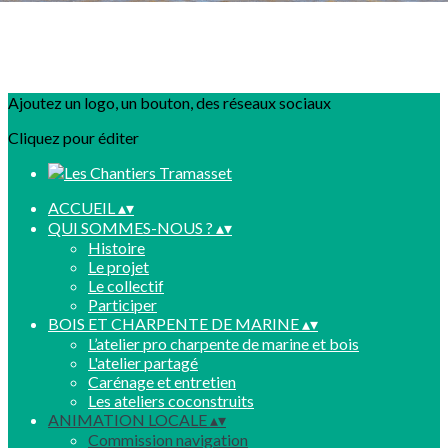
Ajoutez un logo, un bouton, des réseaux sociaux
Cliquez pour éditer
ACCUEIL
▴
▾
QUI SOMMES-NOUS ?
▴
▾
Histoire
Le projet
Le collectif
Participer
BOIS ET CHARPENTE DE MARINE
▴
▾
L’atelier pro charpente de marine et bois
L'atelier partagé
Carénage et entretien
Les ateliers coconstruits
ANIMATION LOCALE
▴
▾
Commission navigation