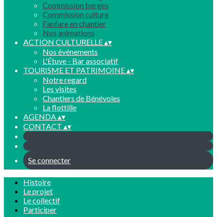
Commission berges
Commission culture
Fanfare en chantier
Nos animations
ACTION CULTURELLE
▴
▾
Nos événements
L'Étuve - Bar associatif
TOURISME ET PATRIMOINE
▴
▾
Notre regard
Les visites
Chantiers de Bénévoles
La flottille
AGENDA
▴
▾
CONTACT
▴
▾
Se connecter
Histoire
Le projet
Le collectif
Participer