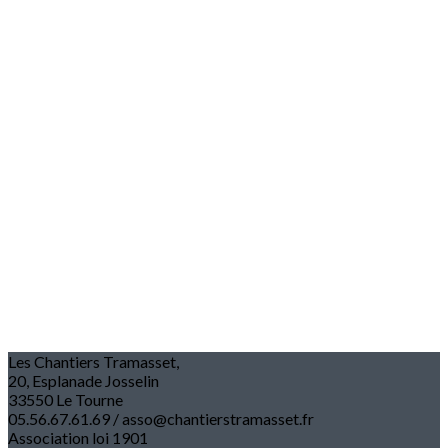
Les Chantiers Tramasset,
20, Esplanade Josselin
33550 Le Tourne
05.56.67.61.69 / asso@chantierstramasset.fr
Association loi 1901