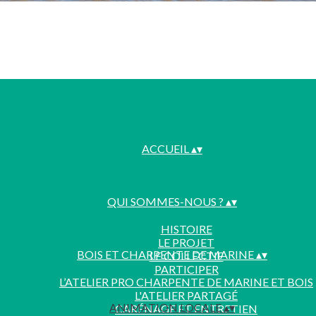
ACCUEIL
▴
▾
QUI SOMMES-NOUS ?
▴
▾
HISTOIRE
LE PROJET
BOIS ET CHARPENTE DE MARINE
▴
▾
LE COLLECTIF
PARTICIPER
L’ATELIER PRO CHARPENTE DE MARINE ET BOIS
L'ATELIER PARTAGÉ
ANIMATION LOCALE
▴
▾
CARÉNAGE ET ENTRETIEN