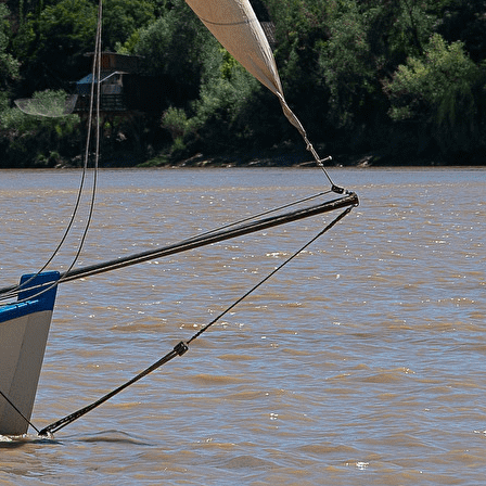
Exporter les lignes sélectionnées
Exporter toutes les colonnes
Exporter uniquement les colonnes affichées
Menu
<
>
Commission navigation
Commission berges
Commission culture
Fanfare en chantier
Nos animations
?>
Images de la page d'accueil
Cliquez pour éditer