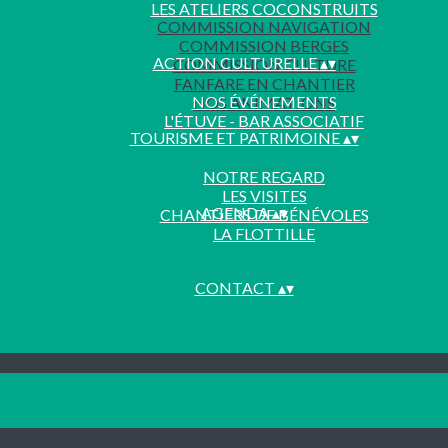
LES ATELIERS COCONSTRUITS
COMMISSION NAVIGATION
COMMISSION BERGES
ACTION CULTURELLE
▴
▾
COMMISSION CULTURE
FANFARE EN CHANTIER
NOS ÉVÉNEMENTS
NOS ANIMATIONS
L'ÉTUVE - BAR ASSOCIATIF
TOURISME ET PATRIMOINE
▴
▾
NOTRE REGARD
LES VISITES
AGENDA
▴
▾
CHANTIERS DE BÉNÉVOLES
LA FLOTTILLE
CONTACT
▴
▾