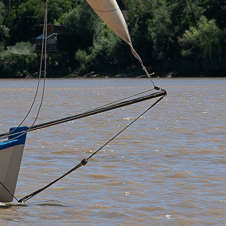
Exporter les lignes sélectionnées
Exporter toutes les colonnes
Exporter uniquement les colonnes affichées
Menu
<
>
Notre regard
Les visites
Chantiers de Bénévoles
La flottille
?>
Images de la page d'accueil
Cliquez pour éditer