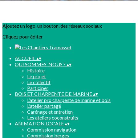
Ajoutez un logo, un bouton, des réseaux sociaux
Cliquez pour éditer
ACCUEIL
▴
▾
QUI SOMMES-NOUS ?
▴
▾
Histoire
Le projet
Le collectif
Participer
BOIS ET CHARPENTE DE MARINE
▴
▾
L’atelier pro charpente de marine et bois
L'atelier partagé
Carénage et entretien
Les ateliers coconstruits
ANIMATION LOCALE
▴
▾
Commission navigation
Commission berges