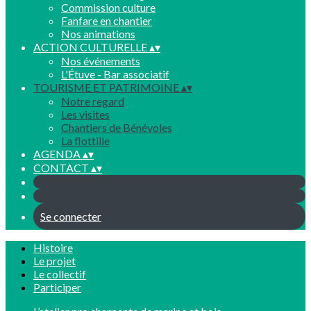
Commission culture
Fanfare en chantier
Nos animations
ACTION CULTURELLE
▴
▾
Nos événements
L'Étuve - Bar associatif
TOURISME ET PATRIMOINE
▴
▾
Notre regard
Les visites
Chantiers de Bénévoles
La flottille
AGENDA
▴
▾
CONTACT
▴
▾
Se connecter
Histoire
Le projet
Le collectif
Participer