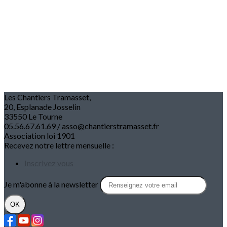
Les Chantiers Tramasset,
20, Esplanade Josselin
33550 Le Tourne
05.56.67.61.69 / asso@chantierstramasset.fr
Association loi 1901
Recevez notre lettre mensuelle :
Inscrivez vous
Je m'abonne à la newsletter
OK