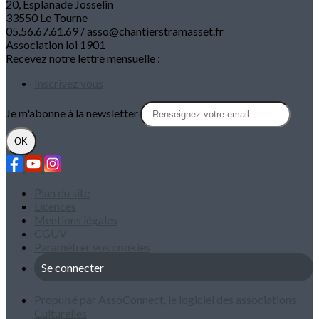
20, Esplanade Josselin
33550 Le Tourne
05.56.67.61.69 / asso@chantierstramasset.fr
Association loi 1901
Recevez notre lettre mensuelle :
Inscrivez vous
Je m'abonne à la newsletter
OK
Plan du site
Licences
Mentions légales
CGUV
Paramétrer vos cookies
Se connecter
Propulsé par AssoConnect, le logiciel des associations
Culturelles