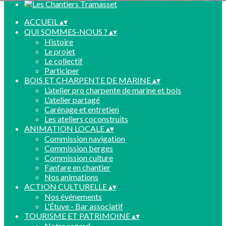
ACCUEIL
▴
▾
QUI SOMMES-NOUS ?
▴
▾
Histoire
Le projet
Le collectif
Participer
BOIS ET CHARPENTE DE MARINE
▴
▾
L’atelier pro charpente de marine et bois
L'atelier partagé
Carénage et entretien
Les ateliers coconstruits
ANIMATION LOCALE
▴
▾
Commission navigation
Commission berges
Commission culture
Fanfare en chantier
Nos animations
ACTION CULTURELLE
▴
▾
Nos événements
L'Étuve - Bar associatif
TOURISME ET PATRIMOINE
▴
▾
Notre regard