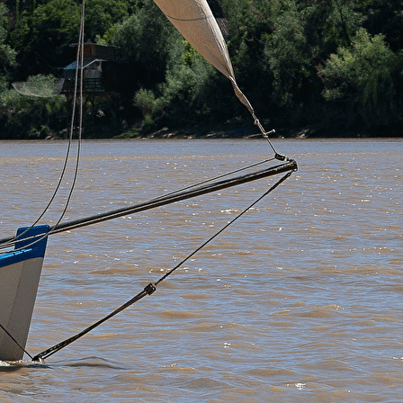
Exporter les lignes sélectionnées
Exporter toutes les colonnes
Exporter uniquement les colonnes affichées
Menu
?>
Images de la page d'accueil
Cliquez pour éditer
Ajoutez un logo, un bouton, des réseaux sociaux
Cliquez pour éditer