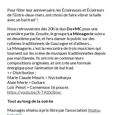
Pour fêter leur anniversaire, les Éclaireuses et Éclaireurs
de l'Entre-deux-mers, ont choisi de faire vibrer la halle
avec un bal trad' !
Nous retrouverons dès 20h le duo
Do+MC
pour une
première partie. Ensuite, le groupe
La Ménagerie
suivra
en deuxième partie, et fera danser le public sur des
rythmes traditionnels de Gascogne et d'ailleurs...
La Ménagerie, c’est la rencontre de trois musiciens qui
tournent sur les scène de musiques traditionnelles depuis
pas mal d’année. Ils ont mis en commun leurs
compositions originales, et ont crée une formule
énergique pour l’animation de bal trad.
>> Distribution :
Marie Claude Meuris > Nyckelharpa
Alain Merle > Guitare
Loïc Pénot > Cornemuse 16 pouces
https://youtu.be/X-TKt0cBnxc
Tout au long de la soirée
Massages shiatsu à prix libre par l'association
Shiatsu
Sabaila'i
.