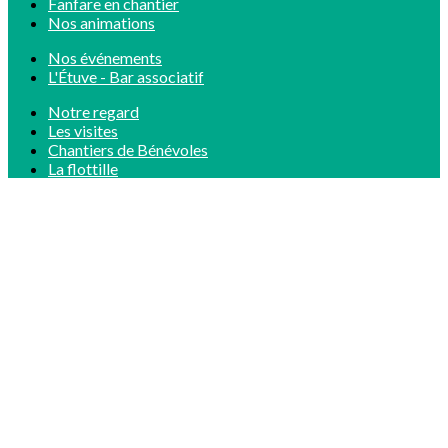
Fanfare en chantier
Nos animations
Nos événements
L'Étuve - Bar associatif
Notre regard
Les visites
Chantiers de Bénévoles
La flottille