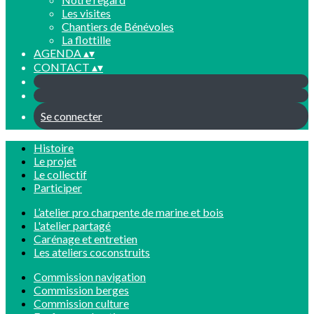
Les visites
Chantiers de Bénévoles
La flottille
AGENDA
▴
▾
CONTACT
▴
▾
Se connecter
Histoire
Le projet
Le collectif
Participer
L’atelier pro charpente de marine et bois
L'atelier partagé
Carénage et entretien
Les ateliers coconstruits
Commission navigation
Commission berges
Commission culture