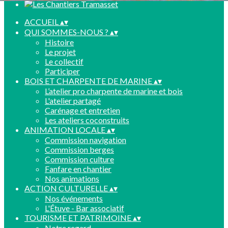
ACCUEIL
▴
▾
QUI SOMMES-NOUS ?
▴
▾
Histoire
Le projet
Le collectif
Participer
BOIS ET CHARPENTE DE MARINE
▴
▾
L’atelier pro charpente de marine et bois
L'atelier partagé
Carénage et entretien
Les ateliers coconstruits
ANIMATION LOCALE
▴
▾
Commission navigation
Commission berges
Commission culture
Fanfare en chantier
Nos animations
ACTION CULTURELLE
▴
▾
Nos événements
L'Étuve - Bar associatif
TOURISME ET PATRIMOINE
▴
▾
Notre regard