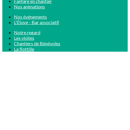
Fanfare en chantier
Nos animations
Nos événements
L'Étuve - Bar associatif
Notre regard
Les visites
Chantiers de Bénévoles
La flottille