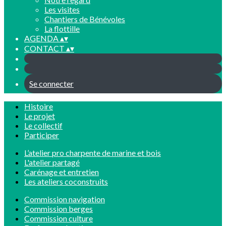
Les visites
Chantiers de Bénévoles
La flottille
AGENDA
▴
▾
CONTACT
▴
▾
Se connecter
Histoire
Le projet
Le collectif
Participer
L’atelier pro charpente de marine et bois
L'atelier partagé
Carénage et entretien
Les ateliers coconstruits
Commission navigation
Commission berges
Commission culture