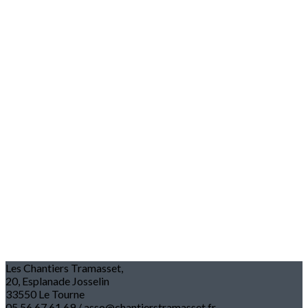
Les Chantiers Tramasset,
20, Esplanade Josselin
33550 Le Tourne
05.56.67.61.69 / asso@chantierstramasset.fr