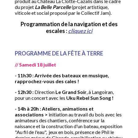
produit au Château La Clotte-Cazalis dans le cadre
du projet
La Belle Parcelle
(projet artistique,
viticole et social proposé par le Collectif Jam).
Programmation de la navigation et des
escales :
cliquez ici
PROGRAMME DE LA FÊTE À TERRE
// Samedi 18 juillet
- 11h30 : Arrivée des bateaux en musique,
rapprochez-vous des cales !
- 12h30 :
Direction
Le Grand Soir
, à Langoiran,
pour un concert avec les
Uku Rebel Sun Song !
- 14h à 20h : Ateliers, animations et
associations >
initiation au travail du bois avec les
animateurs des chantiers, conférence sur la
naissance et la construction d'un bateau, exposition
"Au fil de l'eau", jeux en bois, présence de Phil le
dernier gréeur de Gironde, sensibilisation au shiatsu