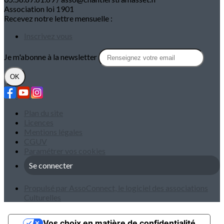
Association loi 1901
Recevez notre lettre mensuelle :
Inscrivez vous
Je m'abonne à la newsletter
OK
Plan du site
Licences
Mentions légales
CGUV
Paramétrer vos cookies
Se connecter
Propulsé par AssoConnect, le logiciel des associations
Culturelles
Vos choix en matière de confidentialité