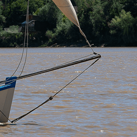
Exporter les lignes sélectionnées
Exporter toutes les colonnes
Exporter uniquement les colonnes affichées
Menu
?>
Images de la page d'accueil
Cliquez pour éditer
Ajoutez un logo, un bouton, des réseaux sociaux
Cliquez pour éditer