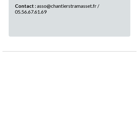
Contact :
asso@chantierstramasset.fr /
05.56.67.61.69