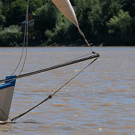
Exporter les lignes sélectionnées
Exporter toutes les colonnes
Exporter uniquement les colonnes affichées
Menu
?>
Images de la page d'accueil
Cliquez pour éditer
Ajoutez un logo, un bouton, des réseaux sociaux
Cliquez pour éditer