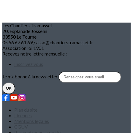
Les Chantiers Tramasset,
20, Esplanade Josselin
33550 Le Tourne
05.56.67.61.69 / asso@chantierstramasset.fr
Association loi 1901
Recevez notre lettre mensuelle :
Inscrivez vous
Je m'abonne à la newsletter
OK
Plan du site
Licences
Mentions légales
CGUV
Paramétrer vos cookies