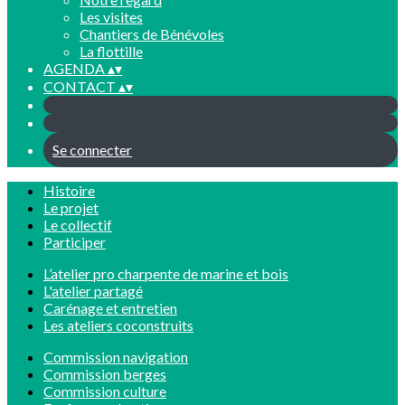
Les visites
Chantiers de Bénévoles
La flottille
AGENDA
▴
▾
CONTACT
▴
▾
Se connecter
Histoire
Le projet
Le collectif
Participer
L’atelier pro charpente de marine et bois
L'atelier partagé
Carénage et entretien
Les ateliers coconstruits
Commission navigation
Commission berges
Commission culture