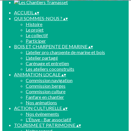
ACCUEIL
▴
▾
QUI SOMMES-NOUS ?
▴
▾
Histoire
Le projet
Le collectif
Participer
BOIS ET CHARPENTE DE MARINE
▴
▾
L’atelier pro charpente de marine et bois
L'atelier partagé
Carénage et entretien
Les ateliers coconstruits
ANIMATION LOCALE
▴
▾
Commission navigation
Commission berges
Commission culture
Fanfare en chantier
Nos animations
ACTION CULTURELLE
▴
▾
Nos événements
L'Étuve - Bar associatif
TOURISME ET PATRIMOINE
▴
▾
Notre regard