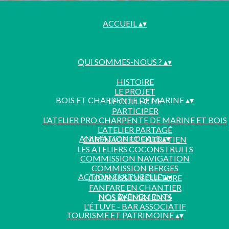
ACCUEIL
▴
▾
QUI SOMMES-NOUS ?
▴
▾
HISTOIRE
LE PROJET
BOIS ET CHARPENTE DE MARINE
▴
▾
LE COLLECTIF
PARTICIPER
L’ATELIER PRO CHARPENTE DE MARINE ET BOIS
L'ATELIER PARTAGÉ
ANIMATION LOCALE
▴
▾
CARÉNAGE ET ENTRETIEN
LES ATELIERS COCONSTRUITS
COMMISSION NAVIGATION
COMMISSION BERGES
ACTION CULTURELLE
▴
▾
COMMISSION CULTURE
FANFARE EN CHANTIER
NOS ÉVÉNEMENTS
NOS ANIMATIONS
L'ÉTUVE - BAR ASSOCIATIF
TOURISME ET PATRIMOINE
▴
▾