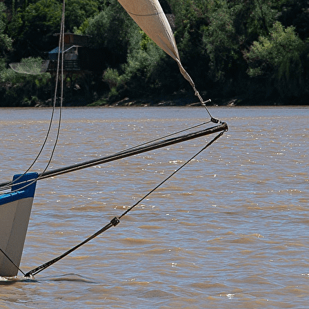
Exporter les lignes sélectionnées
Exporter toutes les colonnes
Exporter uniquement les colonnes affichées
Menu
?>
Images de la page d'accueil
Cliquez pour éditer
Ajoutez un logo, un bouton, des réseaux sociaux
Cliquez pour éditer